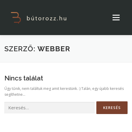
Tovább
a
tartalomhoz
Menü
Főoldal
Galéria
Rólunk
SZERZŐ:
WEBBER
Szolgáltatások
Tervezés
Nincs találat
Kapcsolat
HU
Úgy tűnik, nem találtuk meg amit kerestünk. :) Talán, egy újabb keresés
segíthetne...
Keresés: